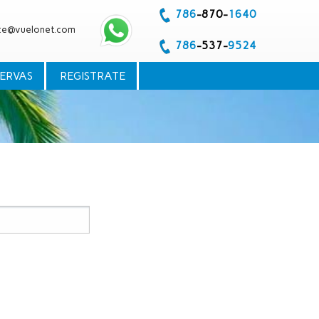
786
-870-
1640
te@vuelonet.com
786
-537-
9524
SERVAS
REGISTRATE